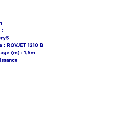
m
 :
eryS
e :
ROVJET 1210 B
lage (m) :
1,5m
issance