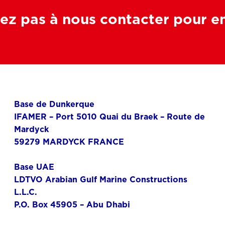
ez pas à nous contacter pour en 
Base de Dunkerque
IFAMER – Port 5010 Quai du Braek – Route de
Mardyck
59279 MARDYCK FRANCE
Base UAE
LDTVO Arabian Gulf Marine Constructions
L.L.C.
P.O. Box 45905 – Abu Dhabi