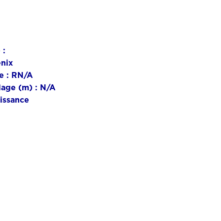
 :
nix
e :
RN/A
lage (m) :
N/A
issance