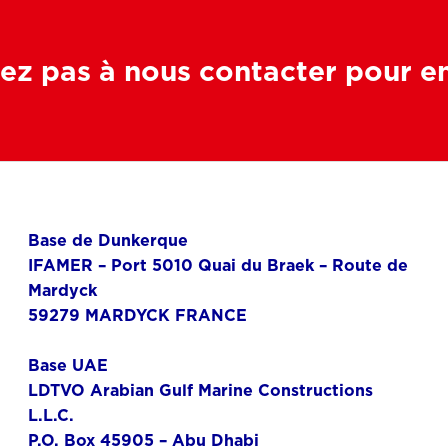
ez pas à nous contacter pour en 
Base de Dunkerque
IFAMER – Port 5010 Quai du Braek – Route de
Mardyck
59279 MARDYCK FRANCE
Base UAE
LDTVO Arabian Gulf Marine Constructions
L.L.C.
P.O. Box 45905 – Abu Dhabi