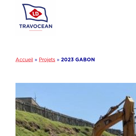
Aller
au
contenu
Accueil
»
Projets
»
2023 GABON