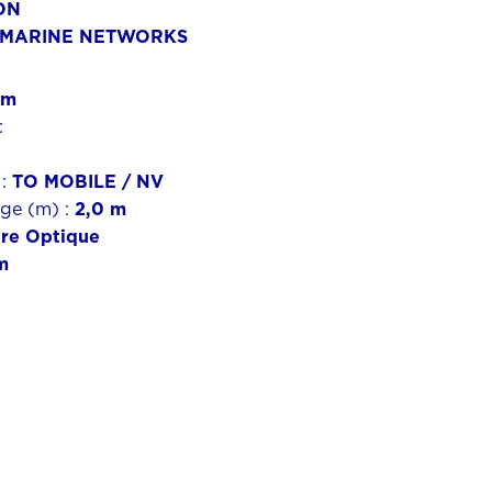
BON
BMARINE NETWORKS
km
:
 :
TO MOBILE / NV
age (m) :
2,0 m
bre Optique
m