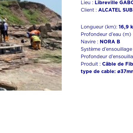
Lieu :
Libreville GA
Client :
ALCATEL SU
Longueur (km):
16,9 
Profondeur d’eau (m) 
Navire :
NORA B
Système d’ensouillage
Profondeur d’ensouill
Produit :
Câble de Fi
type de cable: ø37m