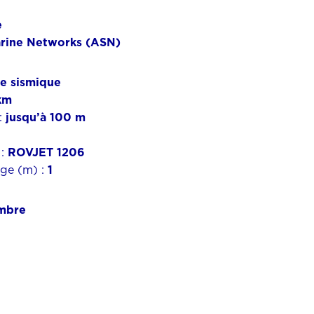
e
arine Networks (ASN)
ue sismique
km
:
jusqu’à 100 m
 :
ROVJET 1206
age (m) :
1
mbre