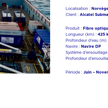
Localisation :
Norvèg
Client :
Alcatel Subm
Produit :
Fibre optiq
Longueur (km) :
425
Profondeur d’eau (m) 
Navire :
Navire DP
Système d’ensouillage
Profondeur d’ensouill
Période :
Juin – Nove