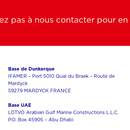
ez pas à nous contacter pour en s
Base de Dunkerque
IFAMER – Port 5010 Quai du Braek – Route de
Mardyck
59279 MARDYCK FRANCE
Base UAE
LDTVO Arabian Gulf Marine Constructions L.L.C.
P.O. Box 45905 – Abu Dhabi