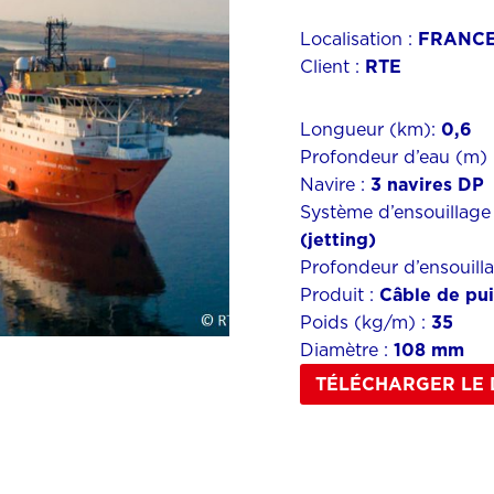
Localisation :
FRANCE
Client :
RTE
Longueur (km):
0,6
Profondeur d’eau (m) 
Navire :
3 navires DP
Système d’ensouillage
(jetting)
Profondeur d’ensouill
Produit :
Câble de pui
Poids (kg/m) :
35
Diamètre :
108 mm
TÉLÉCHARGER LE 