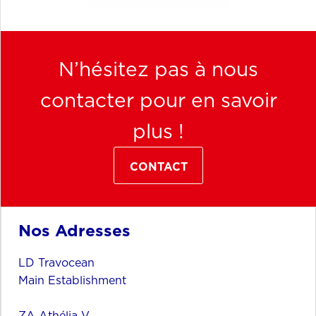
N’hésitez pas à nous
contacter pour en savoir
plus !
CONTACT
Nos Adresses
LD Travocean
Main Establishment
ZA Athélia V