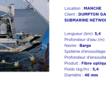
Location :
MANCHE
Client :
DUMPTON GAP 
SUBMARINE NETWO
Longueur (km):
5,4
Profondeur d’eau (m) 
Navire :
Barge
Système d’ensouillage
Profondeur d’ensouilla
Produit :
Fibre optiq
Poids (kg/m) :
5,4
Diamètre :
46 mm