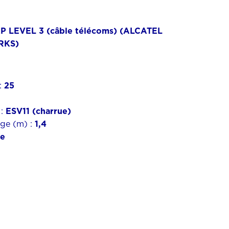
LEVEL 3 (câble télécoms) (ALCATEL
RKS)
:
25
 :
ESV11 (charrue)
ge (m) :
1,4
ue