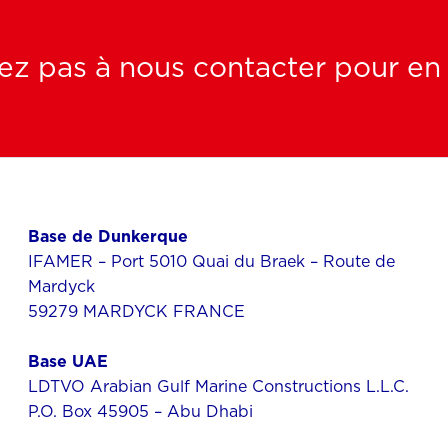
ez pas à nous contacter pour en s
Base de Dunkerque
IFAMER – Port 5010 Quai du Braek – Route de
Mardyck
59279 MARDYCK FRANCE
Base UAE
LDTVO Arabian Gulf Marine Constructions L.L.C.
P.O. Box 45905 – Abu Dhabi