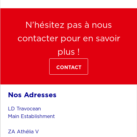
N’hésitez pas à nous
contacter pour en savoir
plus !
CONTACT
Nos Adresses
LD Travocean
Main Establishment
ZA Athélia V