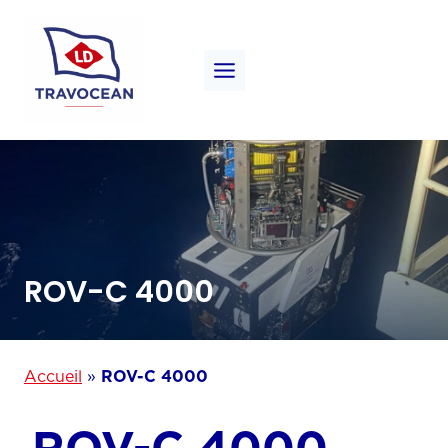
Aller
au
contenu
ROV-C 4000
Accueil
»
ROV-C 4000
ROV-C 4000