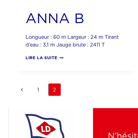
ANNA B
Longueur : 60 m Largeur : 24 m Tirant
d’eau : 3,1 m Jauge brute : 2411 T
ANNA
LIRE LA SUITE
B
Navigation
Page
1
2
précédente
de
page
N’hésit